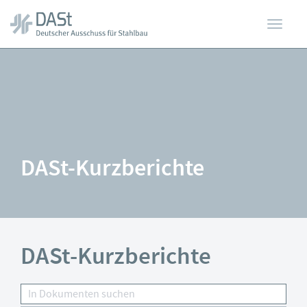
Toggl
Zum
Hauptinhalt
springen
navig
DASt-Kurzberichte
DASt-Kurzberichte