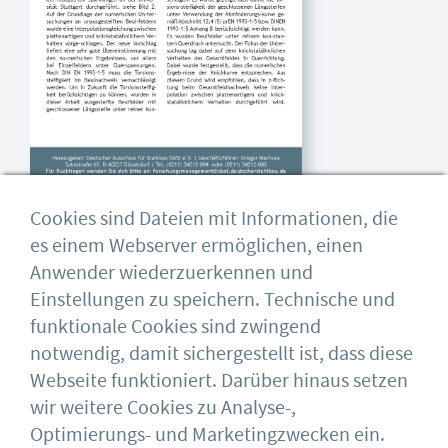
Cookies sind Dateien mit Informationen, die
DASt-Kurzbericht 2021/5
es einem Webserver ermöglichen, einen
Anwender wiederzuerkennen und
Längsausgesteifte Beulfelder unter
Einstellungen zu speichern. Technische und
mehrachsiger Beanspruchung AiF Nr.: 20455 N
funktionale Cookies sind zwingend
Download
notwendig, damit sichergestellt ist, dass diese
Webseite funktioniert. Darüber hinaus setzen
wir weitere Cookies zu Analyse-,
Optimierungs- und Marketingzwecken ein.