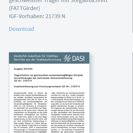
geschweißter Träger mit Stegausschnitt
(FATTGirder)
IGF-Vorhaben: 21739 N
Download