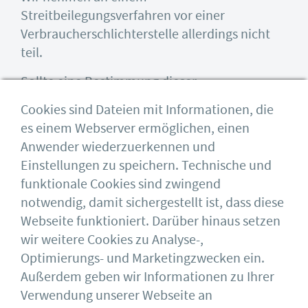
Streitbeilegungsverfahren vor einer
Verbraucherschlichterstelle allerdings nicht
teil.
Sollte eine Bestimmung dieser
Nutzungsbedingungen unwirksam sein oder
Cookies sind Dateien mit Informationen, die
werden, so bleiben die übrigen
es einem Webserver ermöglichen, einen
Bestimmungen hiervon unberührt. An die
Anwender wiederzuerkennen und
Stelle des unwirksamen Teils tritt eine Klausel,
Einstellungen zu speichern. Technische und
die dem inhaltlich und wirtschaftlich
funktionale Cookies sind zwingend
Gewolltem am nächsten kommt.
notwendig, damit sichergestellt ist, dass diese
Webseite funktioniert. Darüber hinaus setzen
wir weitere Cookies zu Analyse-,
Optimierungs- und Marketingzwecken ein.
Außerdem geben wir Informationen zu Ihrer
Stand 18.08.2020
Verwendung unserer Webseite an