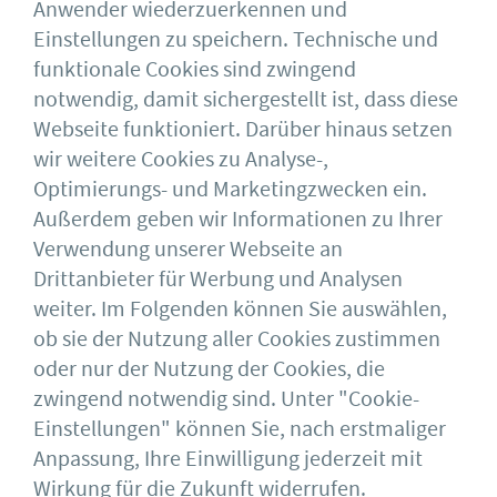
Anwender wiederzuerkennen und
Einstellungen zu speichern. Technische und
funktionale Cookies sind zwingend
notwendig, damit sichergestellt ist, dass diese
Webseite funktioniert. Darüber hinaus setzen
wir weitere Cookies zu Analyse-,
Optimierungs- und Marketingzwecken ein.
Außerdem geben wir Informationen zu Ihrer
Verwendung unserer Webseite an
ZURÜCK
Drittanbieter für Werbung und Analysen
weiter. Im Folgenden können Sie auswählen,
ob sie der Nutzung aller Cookies zustimmen
Deutscher Ausschuss für
oder nur der Nutzung der Cookies, die
Stahlbau DASt e.V.
Sohnstr. 65
zwingend notwendig sind. Unter "Cookie-
40237 Düsseldorf
Einstellungen" können Sie, nach erstmaliger
Impressum
bauforumstahl
Anpassung, Ihre Einwilligung jederzeit mit
AGB
DSTV
Datenschutz
Feuerverzinken
Wirkung für die Zukunft widerrufen.