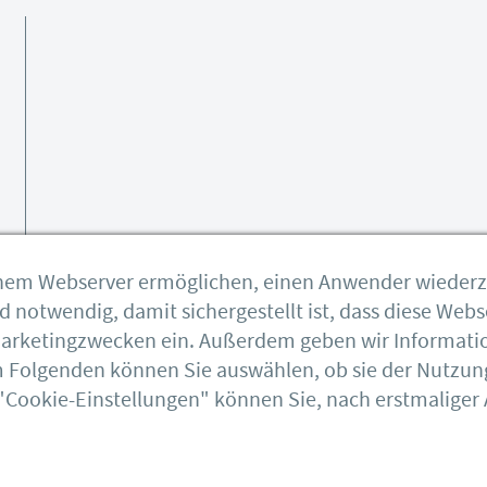
einem Webserver ermöglichen, einen Anwender wieder
notwendig, damit sichergestellt ist, dass diese Webse
 Marketingzwecken ein. Außerdem geben wir Informati
Im Folgenden können Sie auswählen, ob sie der Nutzun
bauforumstahl
"Cookie-Einstellungen" können Sie, nach erstmaliger A
DSTV
Feuerverzinken