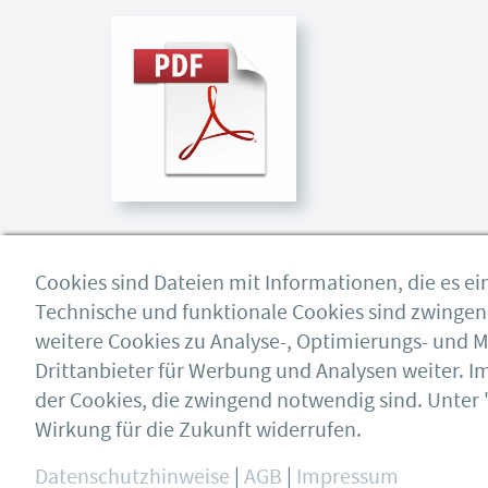
Download
Cookies sind Dateien mit Informationen, die es 
Technische und funktionale Cookies sind zwingend 
weitere Cookies zu Analyse-, Optimierungs- und
Drittanbieter für Werbung und Analysen weiter. 
Deutscher Ausschuss für
Impressum
der Cookies, die zwingend notwendig sind. Unter 
Stahlbau DASt e.V.
AGB
Sohnstr. 65
Wirkung für die Zukunft widerrufen.
Datenschutz
40237 Düsseldorf
Datenschutzhinweise
|
AGB
|
Impressum