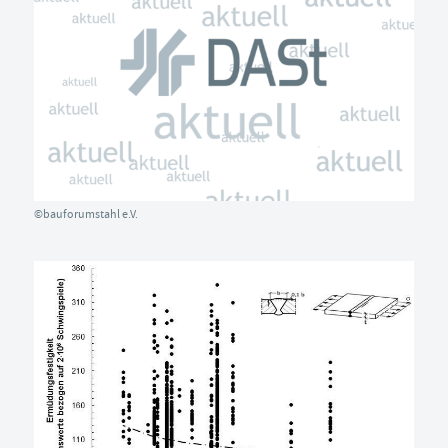
©bauforumstahl e.V.